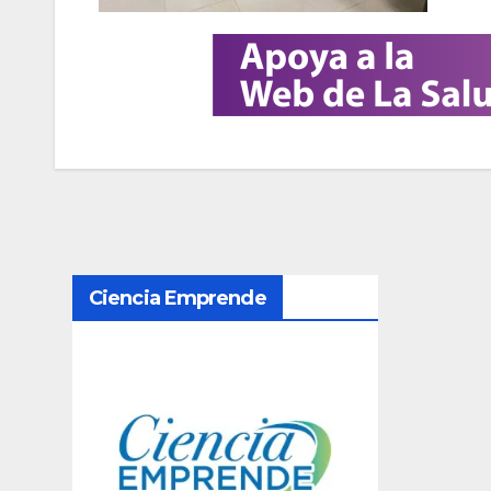
N
Ciencia Emprende
a
v
e
g