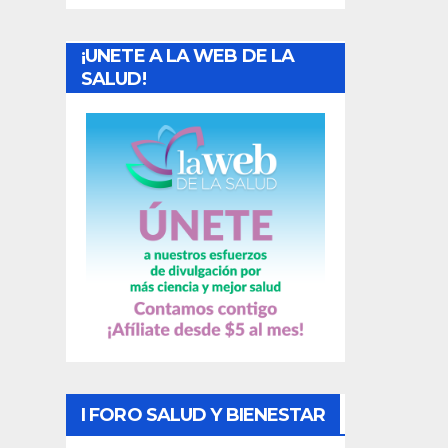
a
¡UNETE A LA WEB DE LA
d
SALUD!
a
s
I FORO SALUD Y BIENESTAR