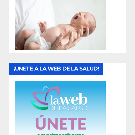
r
a
d
a
s
¡UNETE A LA WEB DE LA SALUD!