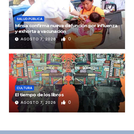
SALUD PÚBLICA
Minsa confirma nueva defunción por influenza
y exhorta a vacunación
0
AGOSTO 7, 2026
CULTURA
El tiempo de los libros
0
AGOSTO 7, 2026