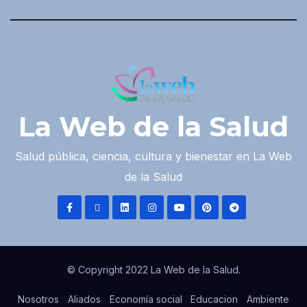
La Web de la Salud
Salud pública, ciencia, cultura y bienestar en La Web
de la Salud
© Copyright 2022 La Web de la Salud.
Nosotros
Aliados
Economía social
Educacion
Ambiente