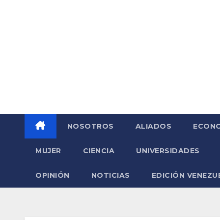
Saltar
al
contenido
NOSOTROS
ALIADOS
ECONO
MUJER
CIENCIA
UNIVERSIDADES
OPINIÓN
NOTICIAS
EDICIÓN VENEZU