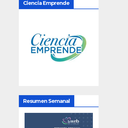
N
Ciencia Emprende
a
v
e
g
a
c
i
ó
Resumen Semanal
n
d