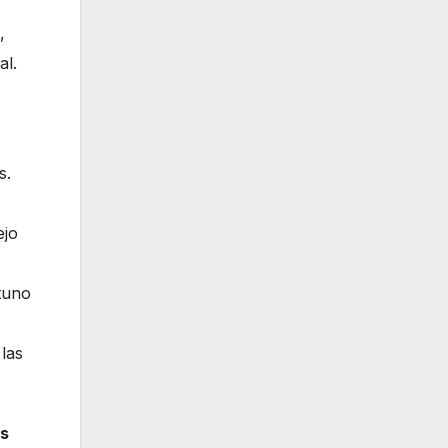
,
al.
s.
ejo
tuno
las
os