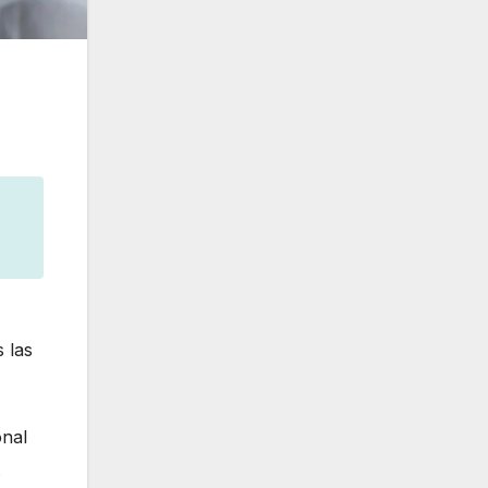
 las
onal
.