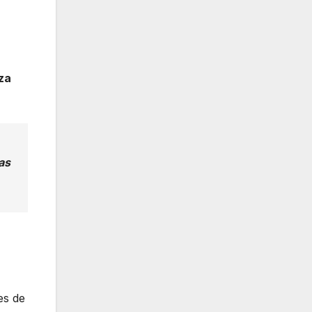
za
as
es de