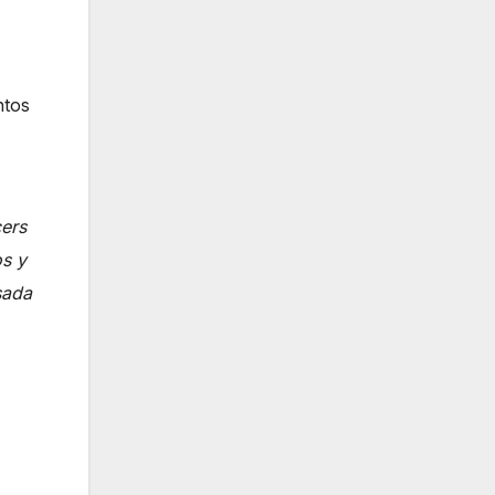
ntos
cers
os y
sada