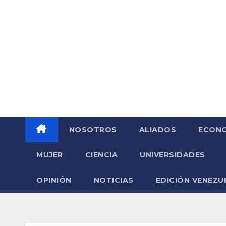
Saltar
al
contenido
NOSOTROS
ALIADOS
ECONO
MUJER
CIENCIA
UNIVERSIDADES
OPINIÓN
NOTICIAS
EDICIÓN VENEZU