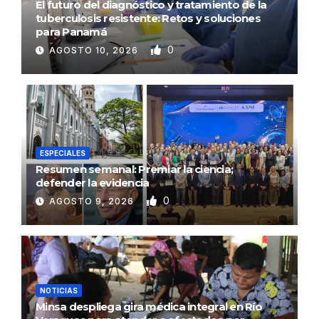
El futuro del diagnóstico y tratamiento de la
tuberculosis resistente: Retos y soluciones
para Panamá
0
AGOSTO 10, 2026
ESPECIALES
Resumen semanal: Premiar la ciencia;
defender la evidencia
0
AGOSTO 9, 2026
NOTICIAS
Minsa despliega gira médica integral en Río