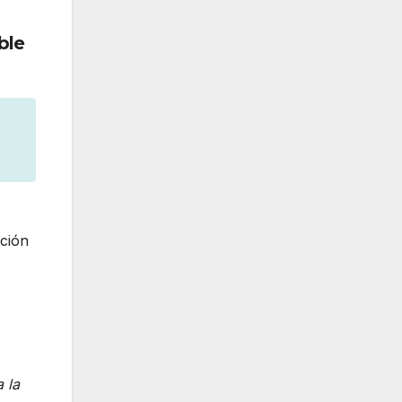
ble
ación
 la