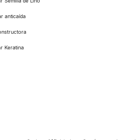
r Semilla de Lino
r anticaída
onstructora
r Keratina