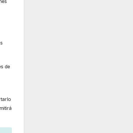
nes
os
es de
tarlo
mitirá