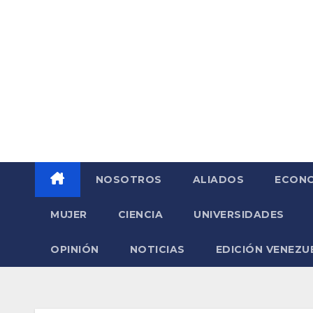
Saltar
al
contenido
NOSOTROS
ALIADOS
ECONO
MUJER
CIENCIA
UNIVERSIDADES
OPINIÓN
NOTICIAS
EDICIÓN VENEZU