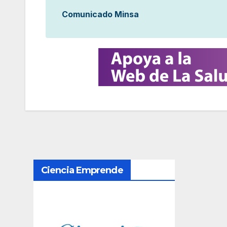
Comunicado Minsa
N
Ciencia Emprende
a
v