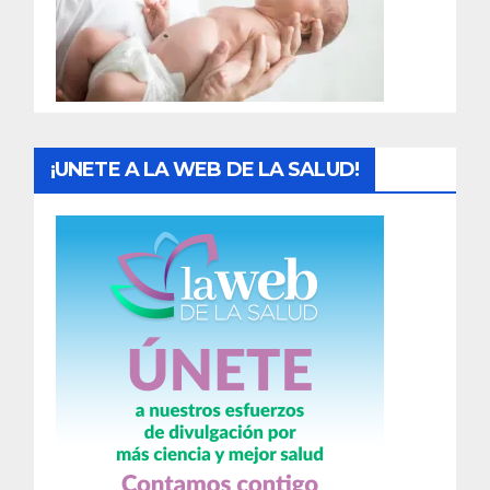
d
a
s
¡UNETE A LA WEB DE LA SALUD!