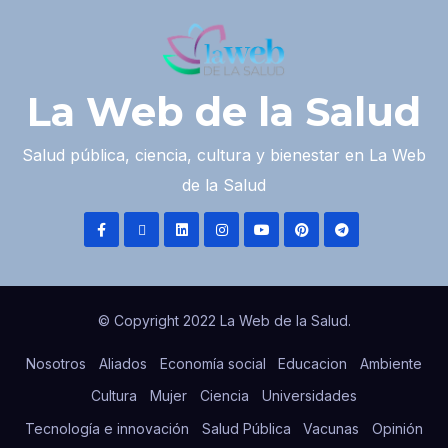
La Web de la Salud
Salud pública, ciencia, cultura y bienestar en La Web
de la Salud
© Copyright 2022 La Web de la Salud.
Nosotros
Aliados
Economía social
Educacion
Ambiente
Cultura
Mujer
Ciencia
Universidades
Tecnología e innovación
Salud Pública
Vacunas
Opinión