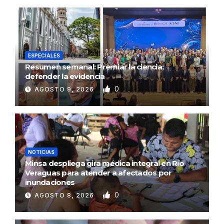
ESPECIALES
Resumen semanal: Premiar la ciencia;
defender la evidencia
0
AGOSTO 9, 2026
NOTICIAS
Minsa despliega gira médica integral en Río
Veraguas para atender a afectados por
inundaciones
0
AGOSTO 8, 2026