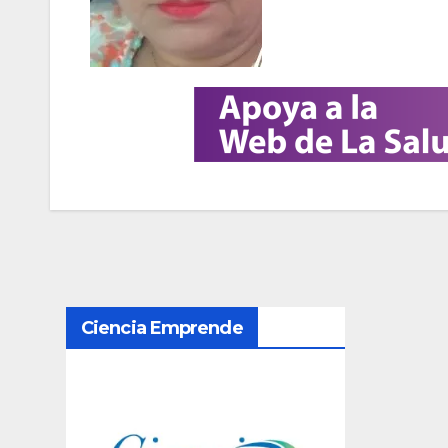
N
Ciencia Emprende
a
v