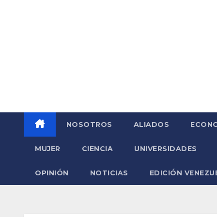
Saltar
al
contenido
NOSOTROS
ALIADOS
ECONO
MUJER
CIENCIA
UNIVERSIDADES
OPINIÓN
NOTICIAS
EDICIÓN VENEZU