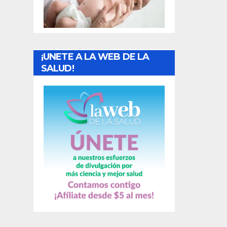
t
r
a
¡UNETE A LA WEB DE LA
d
SALUD!
a
s