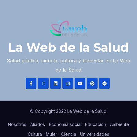
La Web de la Salud
Salud pública, ciencia, cultura y bienestar en La Web
de la Salud
© Copyright 2022 La Web de la Salud.
Nosotros
Aliados
Economía social
Educacion
Ambiente
Cultura
Mujer
Ciencia
Universidades