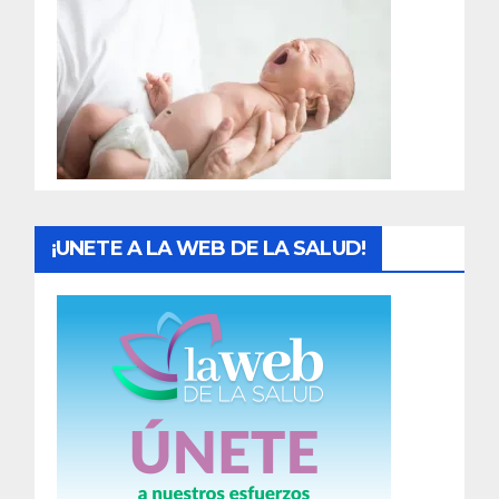
r
a
d
a
s
¡UNETE A LA WEB DE LA SALUD!