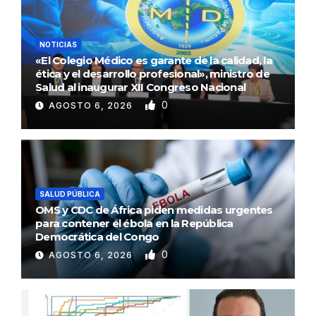
NOTICIAS
«El Colegio Médico es garante de la calidad, la
ética y el desarrollo profesional», ministro de
Salud al inaugurar XII Congreso Nacional
0
AGOSTO 6, 2026
SALUD PÚBLICA
OMS y CDC de África piden medidas urgentes
para contener el ébola en la República
Democrática del Congo
0
AGOSTO 6, 2026