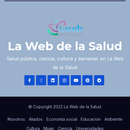
La Web de la Salud
Salud pública, ciencia, cultura y bienestar en La Web
de la Salud
© Copyright 2022 La Web de la Salud.
Nosotros
Aliados
Economía social
Educacion
Ambiente
Cultura
Mujer
Ciencia
Universidades