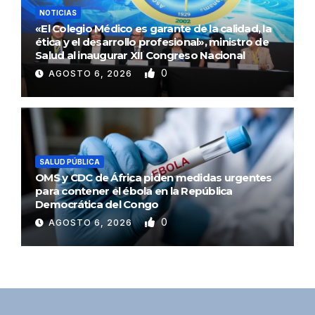
NOTICIAS
«El Colegio Médico es garante de la calidad, la
ética y el desarrollo profesional», ministro de
Salud al inaugurar XII Congreso Nacional
0
AGOSTO 6, 2026
SALUD PÚBLICA
OMS y CDC de África piden medidas urgentes
para contener el ébola en la República
Democrática del Congo
0
AGOSTO 6, 2026