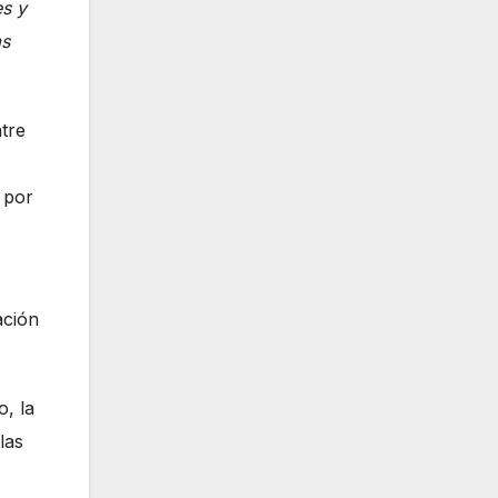
es y
as
ntre
 por
ación
, la
las