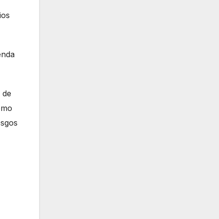
ios
enda
a de
como
esgos