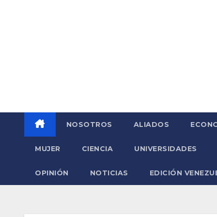
Saltar
al
contenido
NOSOTROS
ALIADOS
ECONO
MUJER
CIENCIA
UNIVERSIDADES
OPINIÓN
NOTICIAS
EDICIÓN VENEZU