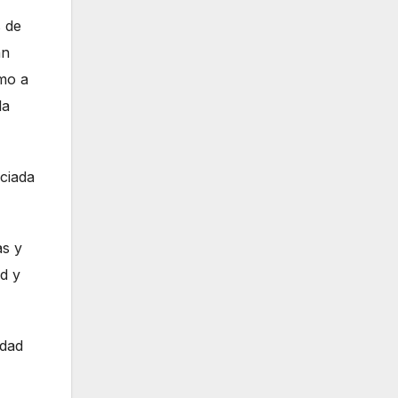
s de
an
omo a
la
nciada
as y
d y
idad