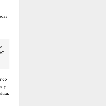
gadas
a
a
ud
endo
es y
ticos