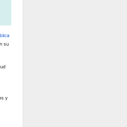
blica
on su
lud
es y