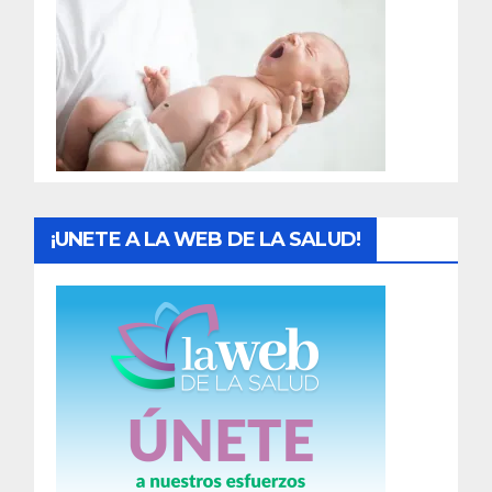
r
a
d
a
s
¡UNETE A LA WEB DE LA SALUD!