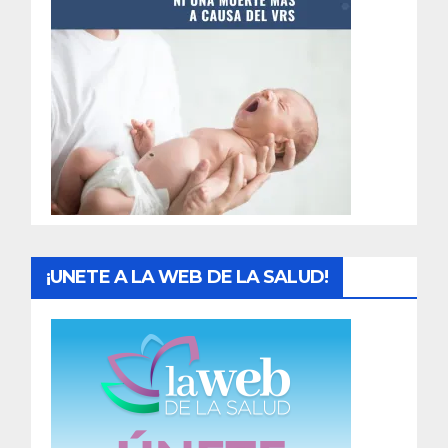
t
r
a
d
a
s
¡UNETE A LA WEB DE LA SALUD!