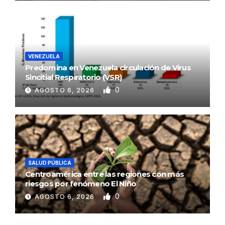
VENEZUELA
Predomina en Venezuela circulación de Virus
Sincitial Respiratorio (VSR)
0
AGOSTO 6, 2026
SALUD PÚBLICA
Centroamérica entre las regiones con más
riesgos por fenómeno El Niño
0
AGOSTO 6, 2026