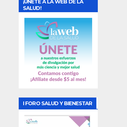
¡UNETE A LA WEB DE LA
d
SALUD!
a
s
I FORO SALUD Y BIENESTAR