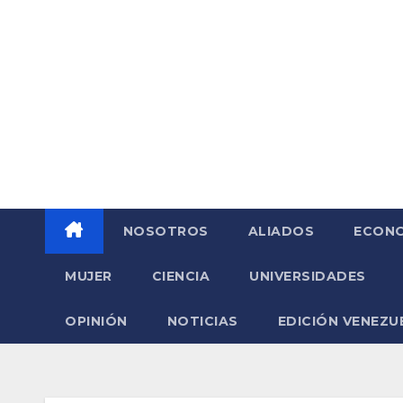
Saltar
al
contenido
NOSOTROS
ALIADOS
ECONO
MUJER
CIENCIA
UNIVERSIDADES
OPINIÓN
NOTICIAS
EDICIÓN VENEZU