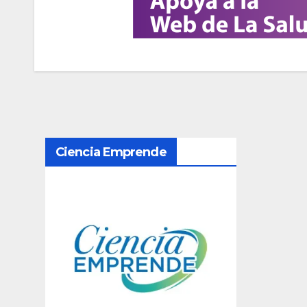
N
Ciencia Emprende
a
v
e
g
a