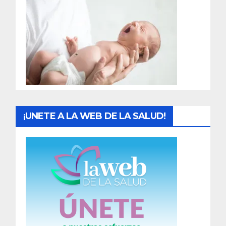
r
a
d
a
s
¡UNETE A LA WEB DE LA SALUD!