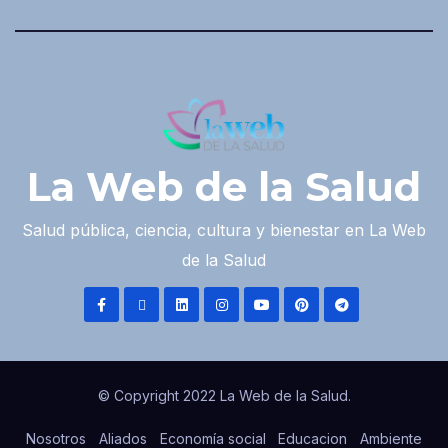
La Web de la Salud
Salud pública, ciencia, cultura y bienestar en La Web
de la Salud
© Copyright 2022 La Web de la Salud.
Nosotros
Aliados
Economía social
Educacion
Ambiente