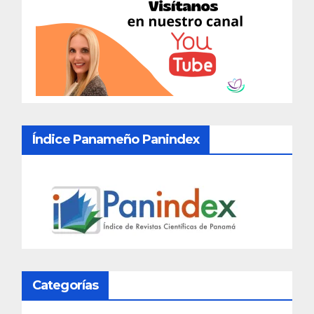
Índice Panameño Panindex
Categorías