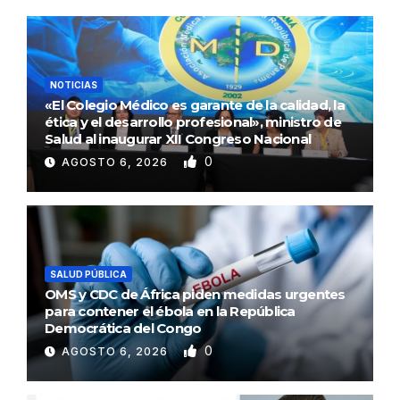
NOTICIAS
«El Colegio Médico es garante de la calidad, la
ética y el desarrollo profesional», ministro de
Salud al inaugurar XII Congreso Nacional
0
AGOSTO 6, 2026
SALUD PÚBLICA
OMS y CDC de África piden medidas urgentes
para contener el ébola en la República
Democrática del Congo
0
AGOSTO 6, 2026