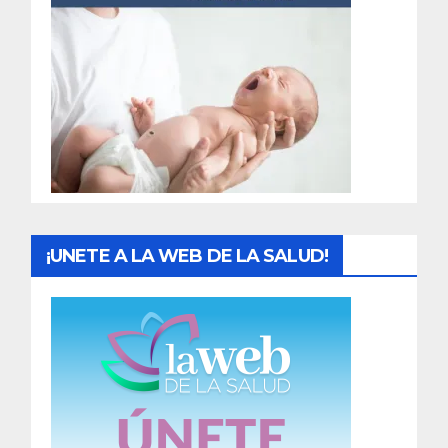
r
a
d
a
s
¡UNETE A LA WEB DE LA SALUD!