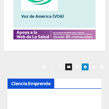
Voz de América (VOA)
N
Ciencia Emprende
a
v
e