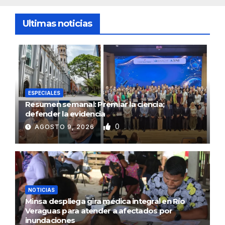
Ultimas noticias
ESPECIALES
Resumen semanal: Premiar la ciencia;
defender la evidencia
0
AGOSTO 9, 2026
NOTICIAS
Minsa despliega gira médica integral en Río
Veraguas para atender a afectados por
inundaciones