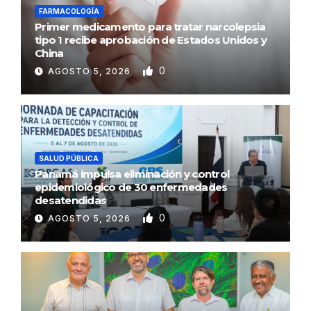
FARMACOLOGÍA
Primer medicamento para tratar narcolepsia
tipo 1 recibe aprobación de Estados Unidos y
China
0
AGOSTO 5, 2026
SALUD PÚBLICA
Panamá impulsa eliminación y control
epidemiológico de 30 enfermedades
desatendidas
0
AGOSTO 5, 2026