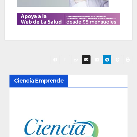
N
Ciencia Emprende
a
v
e
g
a