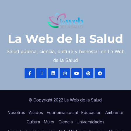
La Web de la Salud
Salud pública, ciencia, cultura y bienestar en La Web
de la Salud
© Copyright 2022 La Web de la Salud.
Nosotros
Aliados
Economía social
Educacion
Ambiente
Cultura
Mujer
Ciencia
Universidades