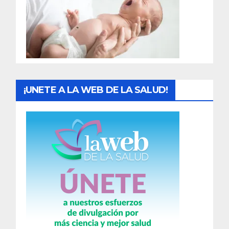
a
d
a
s
¡UNETE A LA WEB DE LA SALUD!