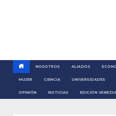
Saltar
al
contenido
NOSOTROS
ALIADOS
ECONO
MUJER
CIENCIA
UNIVERSIDADES
OPINIÓN
NOTICIAS
EDICIÓN VENEZU