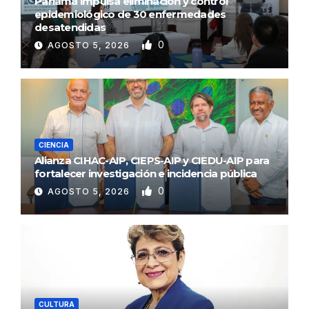
Panamá impulsa eliminación y control
epidemiológico de 30 enfermedades
desatendidas
0
AGOSTO 5, 2026
CIENCIA
Alianza CIHAC-AIP, CIEPS-AIP y CIEDU-AIP para
fortalecer investigación e incidencia pública
0
AGOSTO 5, 2026
CULTURA