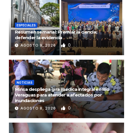
ESPECIALES
Resumen semanal: Premiar la ciencia;
defender la evidencia
0
AGOSTO 9, 2026
NOTICIAS
Minsa despliega gira médica integral en Río
Veraguas para atender a afectados por
inundaciones
0
AGOSTO 8, 2026