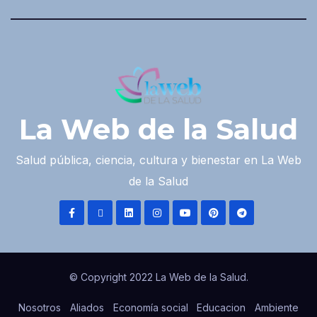
La Web de la Salud
Salud pública, ciencia, cultura y bienestar en La Web
de la Salud
© Copyright 2022 La Web de la Salud.
Nosotros
Aliados
Economía social
Educacion
Ambiente