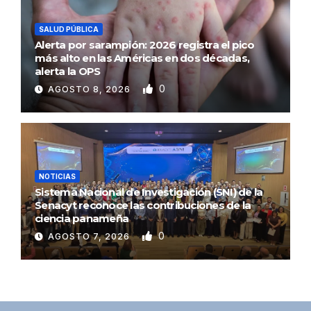
SALUD PÚBLICA
Alerta por sarampión: 2026 registra el pico
más alto en las Américas en dos décadas,
alerta la OPS
0
AGOSTO 8, 2026
NOTICIAS
Sistema Nacional de Investigación (SNI) de la
Senacyt reconoce las contribuciones de la
ciencia panameña
0
AGOSTO 7, 2026