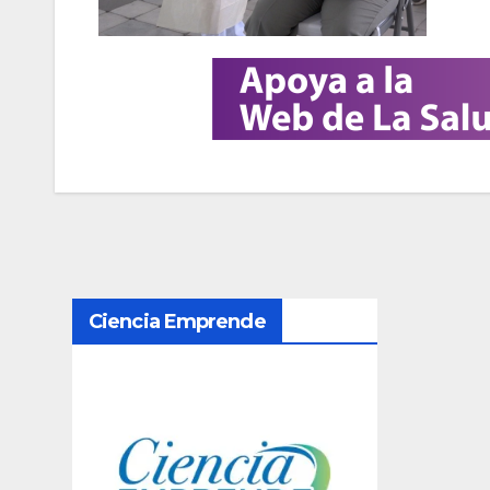
N
Ciencia Emprende
a
v
e