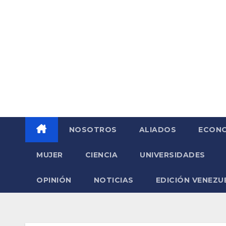
Saltar
al
contenido
NOSOTROS
ALIADOS
ECONO
MUJER
CIENCIA
UNIVERSIDADES
OPINIÓN
NOTICIAS
EDICIÓN VENEZU