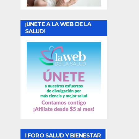
r
a
¡UNETE A LA WEB DE LA
d
SALUD!
a
s
I FORO SALUD Y BIENESTAR