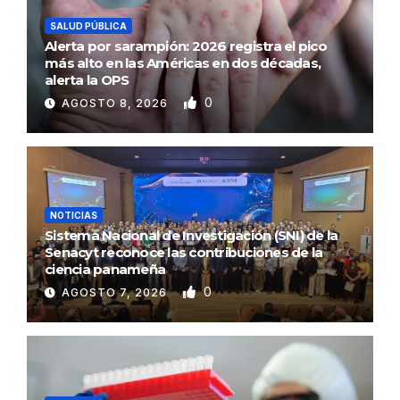
SALUD PÚBLICA
Alerta por sarampión: 2026 registra el pico
más alto en las Américas en dos décadas,
alerta la OPS
0
AGOSTO 8, 2026
NOTICIAS
Sistema Nacional de Investigación (SNI) de la
Senacyt reconoce las contribuciones de la
ciencia panameña
0
AGOSTO 7, 2026