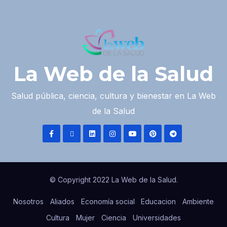
La Web de la Salud
Salud pública, ciencia, cultura y bienestar en La Web
de la Salud
© Copyright 2022 La Web de la Salud.
Nosotros
Aliados
Economía social
Educacion
Ambiente
Cultura
Mujer
Ciencia
Universidades