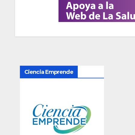
N
Ciencia Emprende
a
v
e
g
a