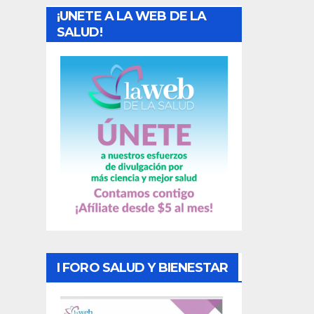
¡UNETE A LA WEB DE LA
d
SALUD!
a
s
I FORO SALUD Y BIENESTAR