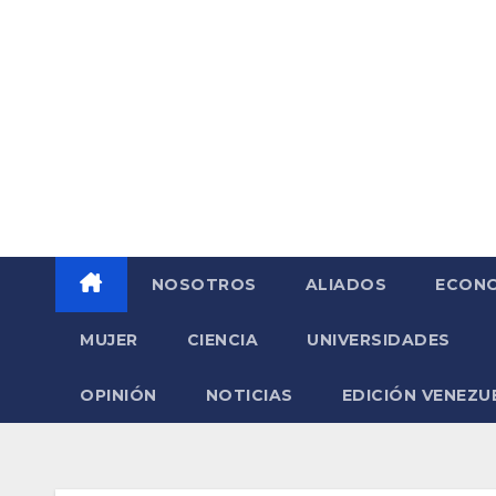
Saltar
al
contenido
NOSOTROS
ALIADOS
ECONO
MUJER
CIENCIA
UNIVERSIDADES
OPINIÓN
NOTICIAS
EDICIÓN VENEZU