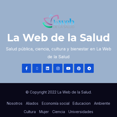
La Web de la Salud
Salud pública, ciencia, cultura y bienestar en La Web
de la Salud
© Copyright 2022 La Web de la Salud.
Nosotros
Aliados
Economía social
Educacion
Ambiente
Cultura
Mujer
Ciencia
Universidades