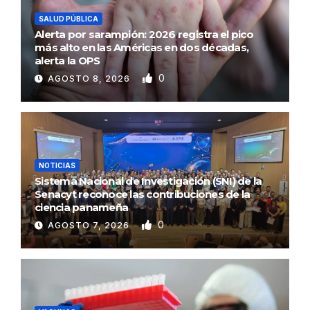
SALUD PÚBLICA
Alerta por sarampión: 2026 registra el pico
más alto en las Américas en dos décadas,
alerta la OPS
0
AGOSTO 8, 2026
NOTICIAS
Sistema Nacional de Investigación (SNI) de la
Senacyt reconoce las contribuciones de la
ciencia panameña
0
AGOSTO 7, 2026