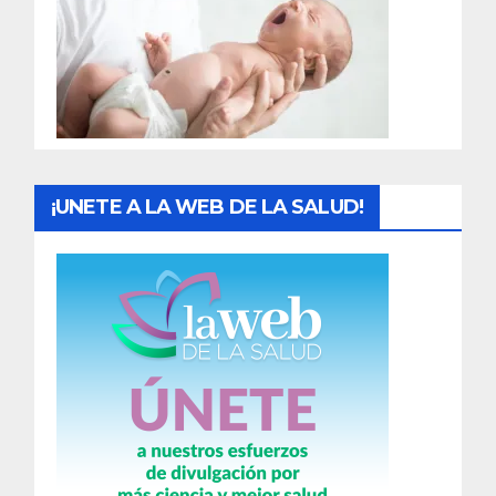
a
d
a
s
¡UNETE A LA WEB DE LA SALUD!