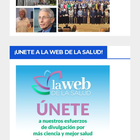
d
a
s
¡UNETE A LA WEB DE LA SALUD!