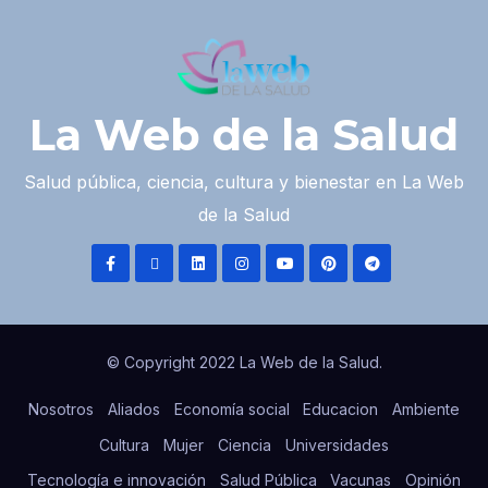
La Web de la Salud
Salud pública, ciencia, cultura y bienestar en La Web
de la Salud
© Copyright 2022 La Web de la Salud.
Nosotros
Aliados
Economía social
Educacion
Ambiente
Cultura
Mujer
Ciencia
Universidades
Tecnología e innovación
Salud Pública
Vacunas
Opinión