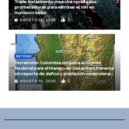
Triple tratamiento muestra resultados
prometedores para eliminar el VIH en
macacos bebé
0
AGOSTO 10, 2026
NOTICIAS
Terremoto: Colombia convoca al Comité
Nacional para el Manejo de Desastres; Panamá
sin reporte de daños y población venezolana
en alerta
0
AGOSTO 10, 2026