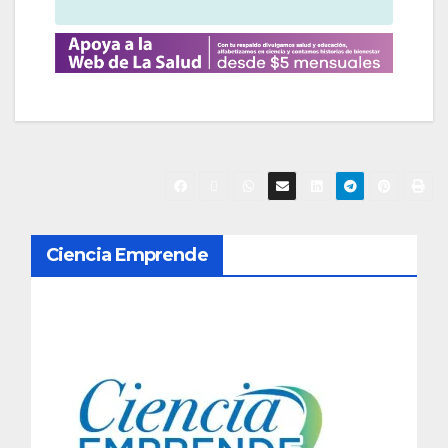
N
Ciencia Emprende
a
v
e
g
a