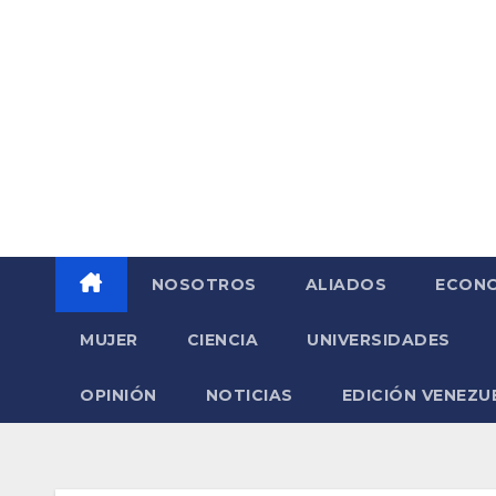
Saltar
al
contenido
NOSOTROS
ALIADOS
ECONO
MUJER
CIENCIA
UNIVERSIDADES
OPINIÓN
NOTICIAS
EDICIÓN VENEZU