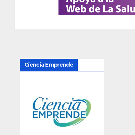
N
Ciencia Emprende
a
v
e
g
a