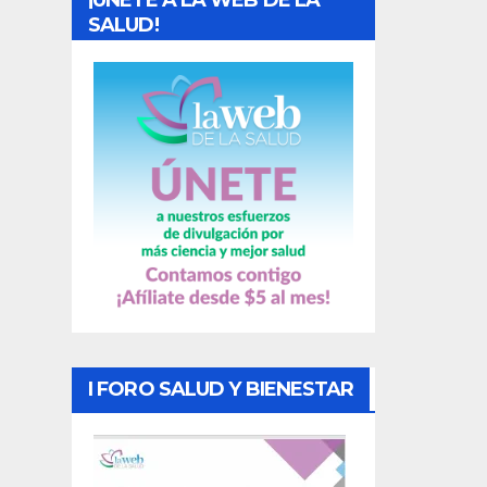
d
SALUD!
a
s
I FORO SALUD Y BIENESTAR