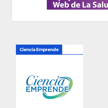
N
Ciencia Emprende
a
v
e
g
a