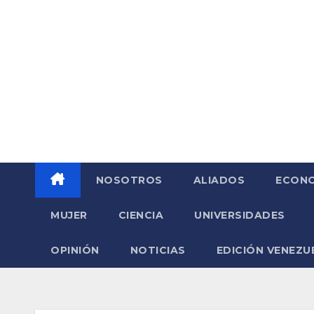
Saltar
al
contenido
NOSOTROS
ALIADOS
ECONO
MUJER
CIENCIA
UNIVERSIDADES
OPINIÓN
NOTICIAS
EDICIÓN VENEZU