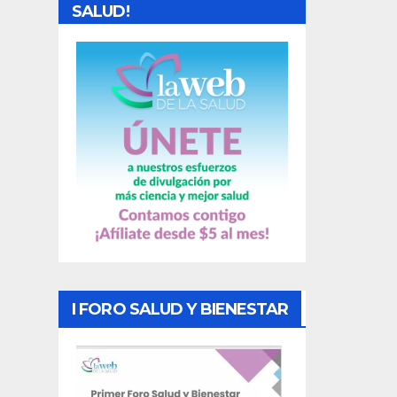
d
SALUD!
a
s
I FORO SALUD Y BIENESTAR