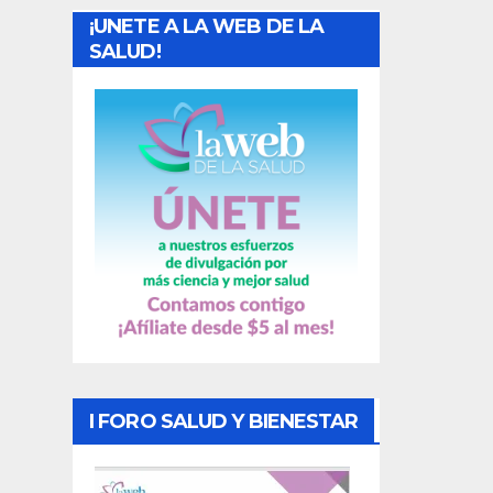
¡UNETE A LA WEB DE LA
d
SALUD!
a
s
I FORO SALUD Y BIENESTAR