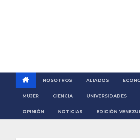
Saltar
al
contenido
NOSOTROS
ALIADOS
ECONO
MUJER
CIENCIA
UNIVERSIDADES
OPINIÓN
NOTICIAS
EDICIÓN VENEZU