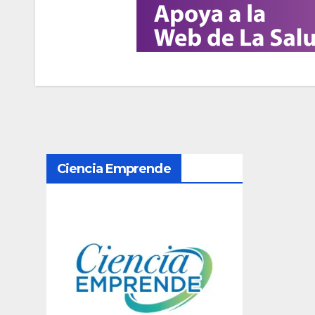
N
Ciencia Emprende
a
v
e
g
a