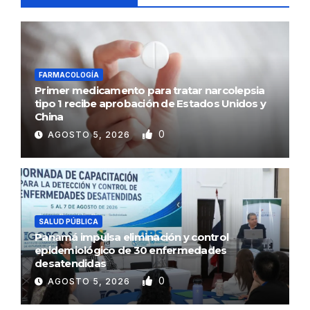
FARMACOLOGÍA
Primer medicamento para tratar narcolepsia
tipo 1 recibe aprobación de Estados Unidos y
China
0
AGOSTO 5, 2026
SALUD PÚBLICA
Panamá impulsa eliminación y control
epidemiológico de 30 enfermedades
desatendidas
0
AGOSTO 5, 2026