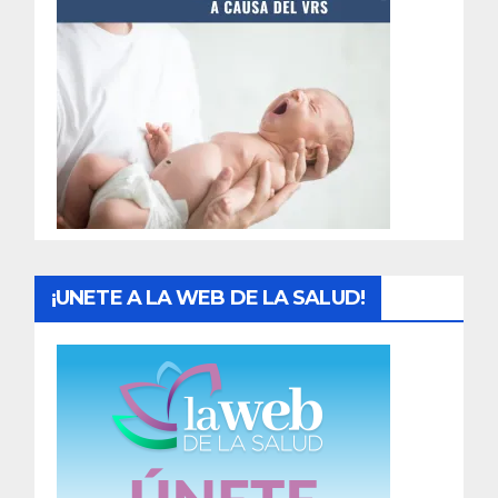
t
r
a
d
a
s
¡UNETE A LA WEB DE LA SALUD!