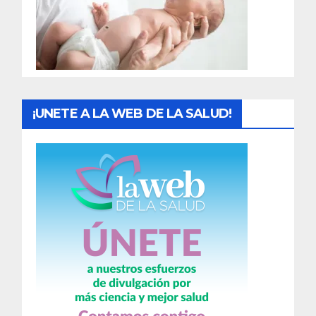
d
a
s
¡UNETE A LA WEB DE LA SALUD!