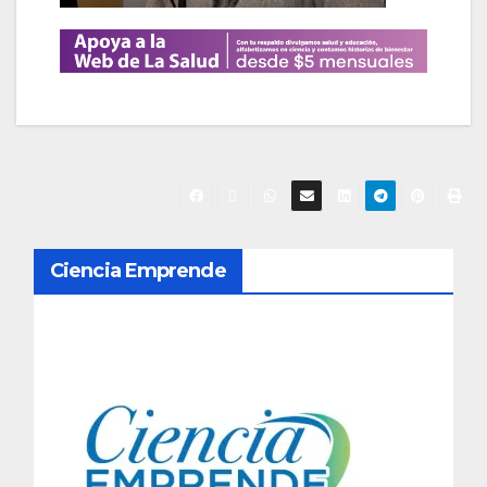
N
Ciencia Emprende
a
v
e
g
a