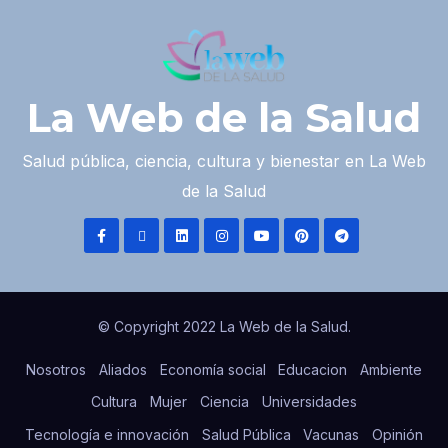
La Web de la Salud
Salud pública, ciencia, cultura y bienestar en La Web
de la Salud
© Copyright 2022 La Web de la Salud.
Nosotros
Aliados
Economía social
Educacion
Ambiente
Cultura
Mujer
Ciencia
Universidades
Tecnología e innovación
Salud Pública
Vacunas
Opinión