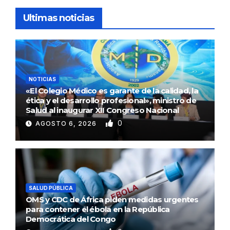
Ultimas noticias
NOTICIAS
«El Colegio Médico es garante de la calidad, la
ética y el desarrollo profesional», ministro de
Salud al inaugurar XII Congreso Nacional
0
AGOSTO 6, 2026
SALUD PÚBLICA
OMS y CDC de África piden medidas urgentes
para contener el ébola en la República
Democrática del Congo