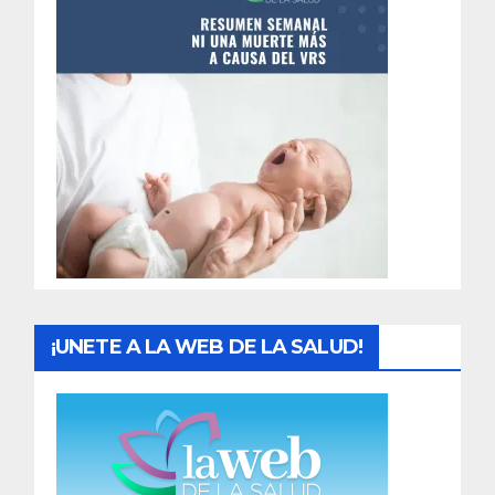
n
t
r
a
d
a
s
¡UNETE A LA WEB DE LA SALUD!