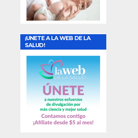
t
r
a
¡UNETE A LA WEB DE LA
d
SALUD!
a
s