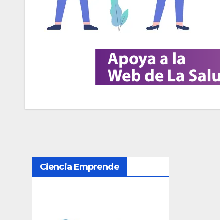
N
Ciencia Emprende
a
v