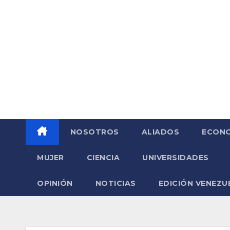
Saltar
al
contenido
NOSOTROS
ALIADOS
ECONO
MUJER
CIENCIA
UNIVERSIDADES
OPINIÓN
NOTICIAS
EDICIÓN VENEZU