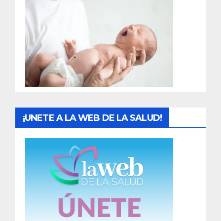
r
a
d
a
s
¡UNETE A LA WEB DE LA SALUD!