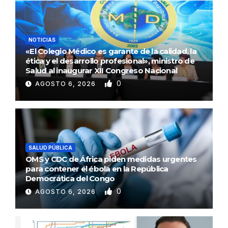
NOTICIAS
«El Colegio Médico es garante de la calidad, la
ética y el desarrollo profesional», ministro de
Salud al inaugurar XII Congreso Nacional
0
AGOSTO 6, 2026
SALUD PÚBLICA
OMS y CDC de África piden medidas urgentes
para contener el ébola en la República
Democrática del Congo
0
AGOSTO 6, 2026