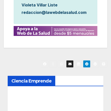
Violeta Villar Liste
redaccion@lawebdelasalud.com
N
Ciencia Emprende
a
v
e