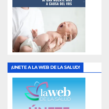
t
r
a
d
a
s
¡UNETE A LA WEB DE LA SALUD!