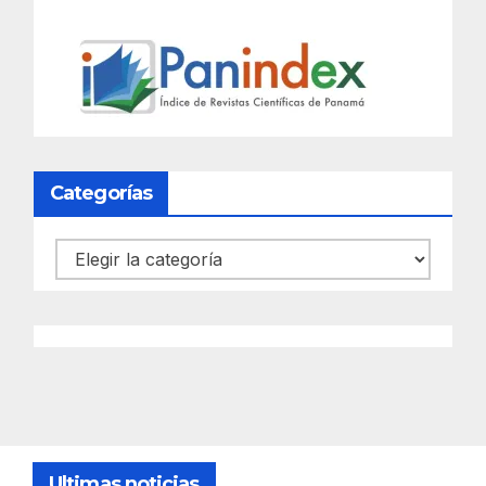
Categorías
Categorías
Ultimas noticias