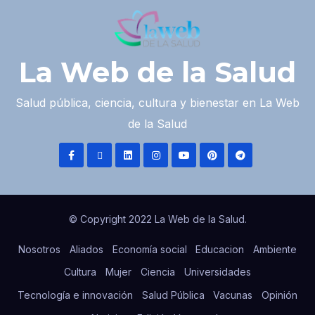
La Web de la Salud
Salud pública, ciencia, cultura y bienestar en La Web
de la Salud
© Copyright 2022 La Web de la Salud.
Nosotros
Aliados
Economía social
Educacion
Ambiente
Cultura
Mujer
Ciencia
Universidades
Tecnología e innovación
Salud Pública
Vacunas
Opinión