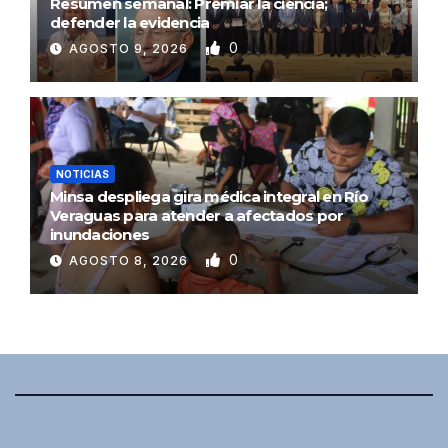
Resumen semanal: Premiar la ciencia;
defender la evidencia
0
AGOSTO 9, 2026
NOTICIAS
Minsa despliega gira médica integral en Río
Veraguas para atender a afectados por
inundaciones
0
AGOSTO 8, 2026