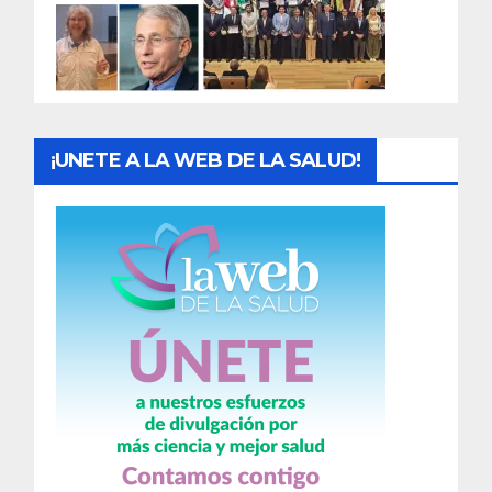
d
a
s
¡UNETE A LA WEB DE LA SALUD!