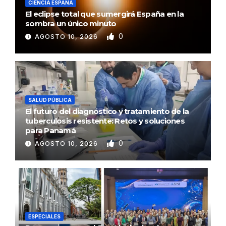
CIENCIA ESPAÑA
El eclipse total que sumergirá España en la
sombra un único minuto
0
AGOSTO 10, 2026
SALUD PÚBLICA
El futuro del diagnóstico y tratamiento de la
tuberculosis resistente: Retos y soluciones
para Panamá
0
AGOSTO 10, 2026
ESPECIALES