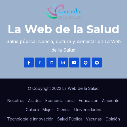
La Web de la Salud
Salud pública, ciencia, cultura y bienestar en La Web
de la Salud
© Copyright 2022 La Web de la Salud.
Nosotros
Aliados
Economía social
Educacion
Ambiente
Cultura
Mujer
Ciencia
Universidades
Tecnología e innovación
Salud Pública
Vacunas
Opinión