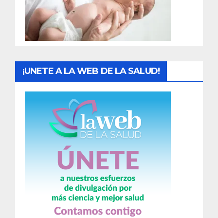
d
a
s
¡UNETE A LA WEB DE LA SALUD!