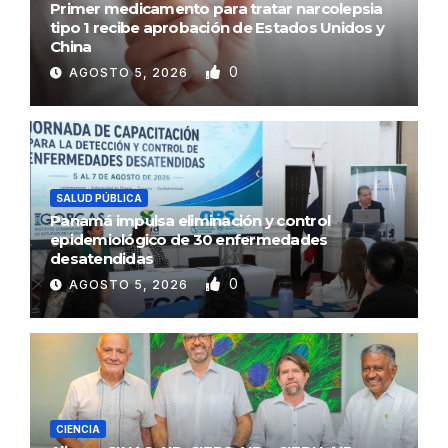
Primer medicamento para tratar narcolepsia
tipo 1 recibe aprobación de Estados Unidos y
China
0
AGOSTO 5, 2026
SALUD PÚBLICA
Panamá impulsa eliminación y control
epidemiológico de 30 enfermedades
desatendidas
0
AGOSTO 5, 2026
CIENCIA