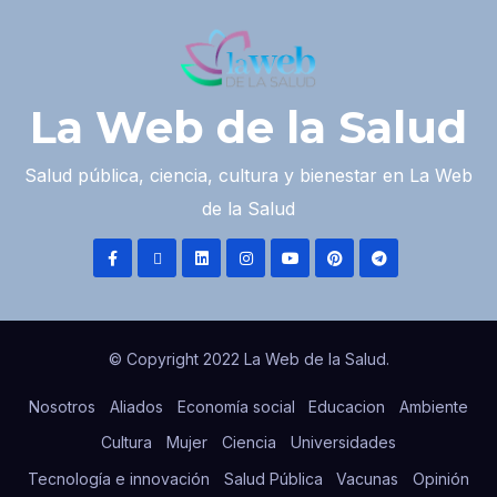
La Web de la Salud
Salud pública, ciencia, cultura y bienestar en La Web
de la Salud
© Copyright 2022 La Web de la Salud.
Nosotros
Aliados
Economía social
Educacion
Ambiente
Cultura
Mujer
Ciencia
Universidades
Tecnología e innovación
Salud Pública
Vacunas
Opinión