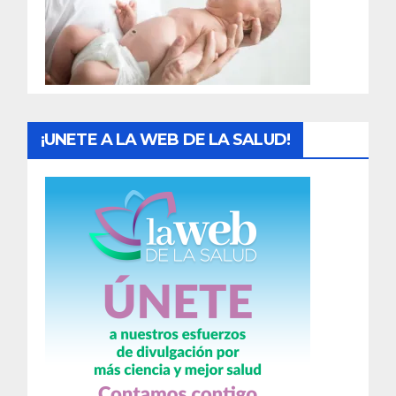
d
a
s
¡UNETE A LA WEB DE LA SALUD!