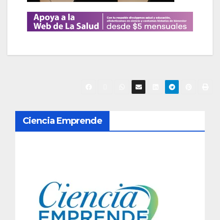
N
Ciencia Emprende
a
v
e
g
a