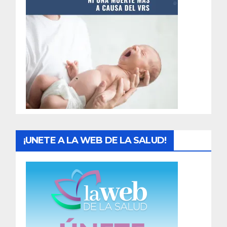
t
r
a
d
a
s
¡UNETE A LA WEB DE LA SALUD!