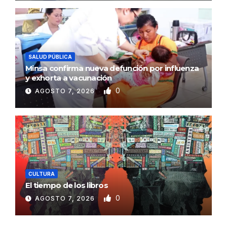
SALUD PÚBLICA
Minsa confirma nueva defunción por influenza
y exhorta a vacunación
0
AGOSTO 7, 2026
CULTURA
El tiempo de los libros
0
AGOSTO 7, 2026