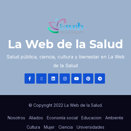
La Web de la Salud
Salud pública, ciencia, cultura y bienestar en La Web
de la Salud
© Copyright 2022 La Web de la Salud.
Nosotros
Aliados
Economía social
Educacion
Ambiente
Cultura
Mujer
Ciencia
Universidades