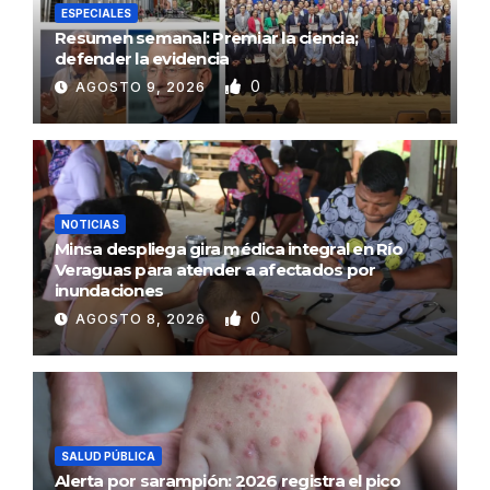
ESPECIALES
Resumen semanal: Premiar la ciencia;
defender la evidencia
0
AGOSTO 9, 2026
NOTICIAS
Minsa despliega gira médica integral en Río
Veraguas para atender a afectados por
inundaciones
0
AGOSTO 8, 2026
SALUD PÚBLICA
Alerta por sarampión: 2026 registra el pico