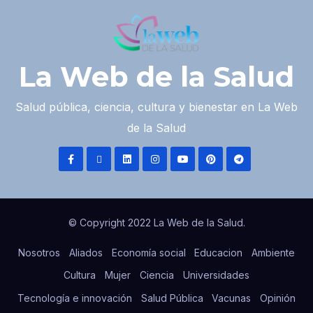
La Web de la Salud
Salud pública, ciencia, cultura y bienestar en La Web
de la Salud
© Copyright 2022 La Web de la Salud.
Nosotros
Aliados
Economía social
Educacion
Ambiente
Cultura
Mujer
Ciencia
Universidades
Tecnología e innovación
Salud Pública
Vacunas
Opinión