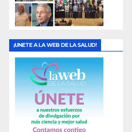
d
a
s
¡UNETE A LA WEB DE LA SALUD!