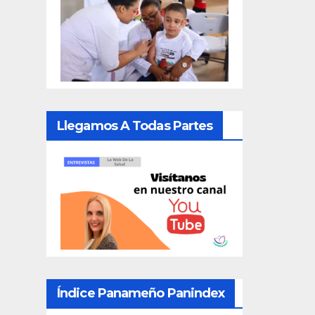
Llegamos A Todas Partes
Índice Panameño Panindex