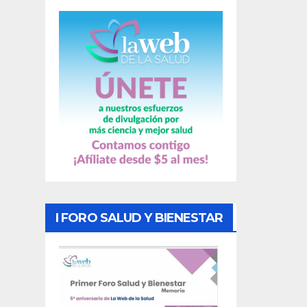
a
s
I FORO SALUD Y BIENESTAR