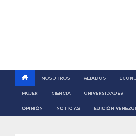
Saltar
al
contenido
NOSOTROS
ALIADOS
ECONO
MUJER
CIENCIA
UNIVERSIDADES
OPINIÓN
NOTICIAS
EDICIÓN VENEZU