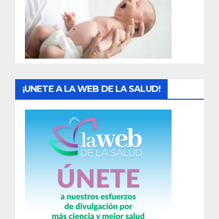
a
d
a
s
¡UNETE A LA WEB DE LA SALUD!