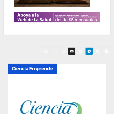
N
Ciencia Emprende
a
v
e
g