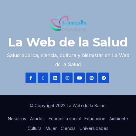
La Web de la Salud
Salud pública, ciencia, cultura y bienestar en La Web
de la Salud
© Copyright 2022 La Web de la Salud.
Nosotros
Aliados
Economía social
Educacion
Ambiente
Cultura
Mujer
Ciencia
Universidades