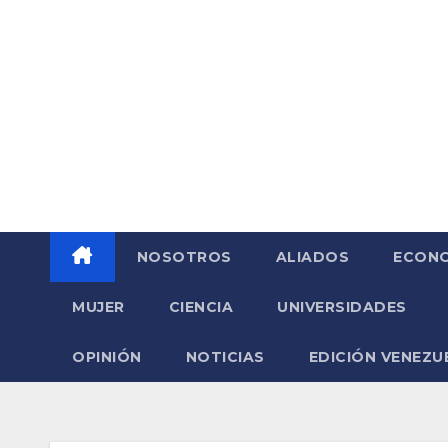
Saltar
al
contenido
NOSOTROS
ALIADOS
ECONO
MUJER
CIENCIA
UNIVERSIDADES
OPINIÓN
NOTICIAS
EDICIÓN VENEZU