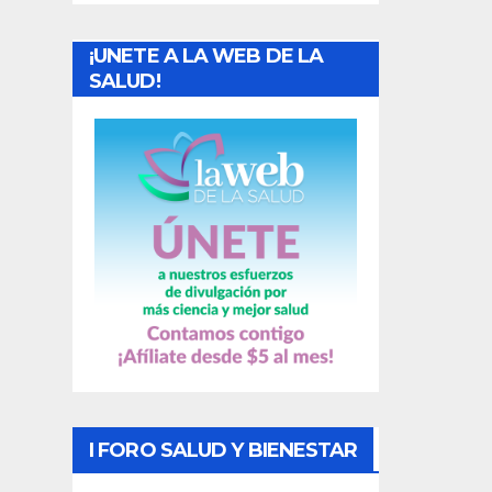
a
¡UNETE A LA WEB DE LA
d
SALUD!
a
s
I FORO SALUD Y BIENESTAR