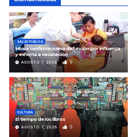
SALUD PÚBLICA
Minsa confirma nueva defunción por influenza
y exhorta a vacunación
0
AGOSTO 7, 2026
CULTURA
El tiempo de los libros
0
AGOSTO 7, 2026