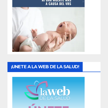
t
r
a
d
a
s
¡UNETE A LA WEB DE LA SALUD!