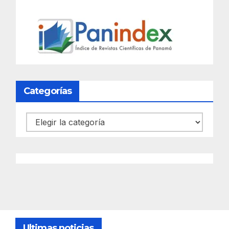
Categorías
Categorías
Ultimas noticias