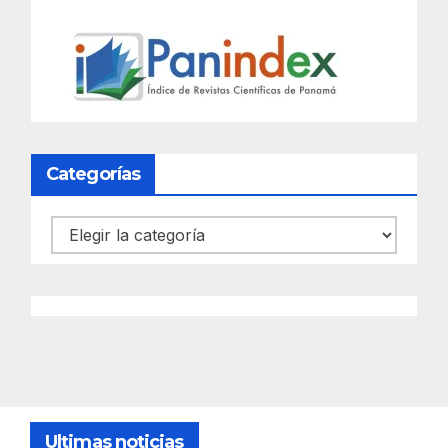
Categorías
Categorías
Ultimas noticias