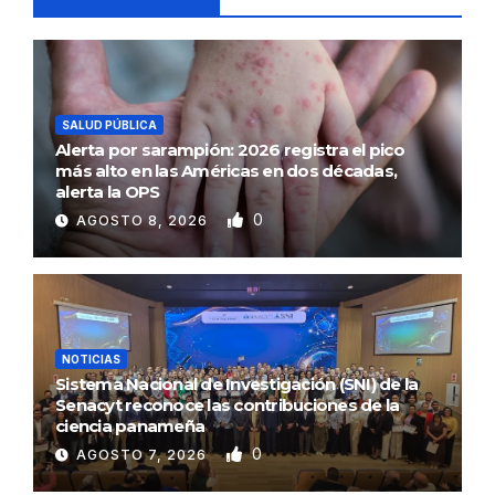
SALUD PÚBLICA
Alerta por sarampión: 2026 registra el pico
más alto en las Américas en dos décadas,
alerta la OPS
0
AGOSTO 8, 2026
NOTICIAS
Sistema Nacional de Investigación (SNI) de la
Senacyt reconoce las contribuciones de la
ciencia panameña
0
AGOSTO 7, 2026