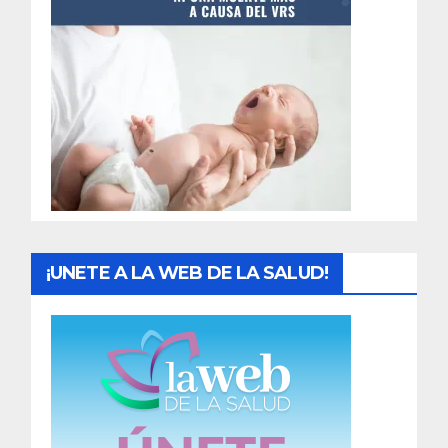
t
r
a
d
a
s
¡UNETE A LA WEB DE LA SALUD!