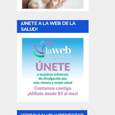
r
a
¡UNETE A LA WEB DE LA
d
SALUD!
a
s