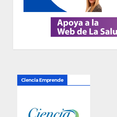
N
Ciencia Emprende
a
v
e