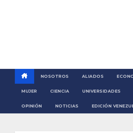
Saltar
al
contenido
NOSOTROS
ALIADOS
ECONO
MUJER
CIENCIA
UNIVERSIDADES
OPINIÓN
NOTICIAS
EDICIÓN VENEZU